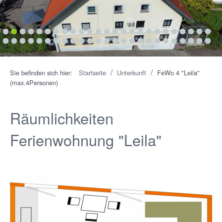
1
2
3
4
5
6
7
8
9
10
11
12
13
14
15
16
17
18
19
20
21
22
23
24
25
26
27
28
29
30
31
32
33
34
35
36
37
38
39
40
41
42
43
44
45
46
47
48
49
50
/
/
Sie befinden sich hier:
Startseite
Unterkunft
FeWo 4 "Leila"
(max.4Personen)
Räumlichkeiten
Ferienwohnung "Leila"