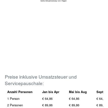
Preise inklusive Umsatzsteuer und
Servicepauschale:
Anzahl Personen
Jan bis Apr
Mai bis Aug
Sept bi
1 Person
€ 64,86
€ 64,86
€ 64,86
2 Personen
€ 89,86
€ 89,86
€ 89,86