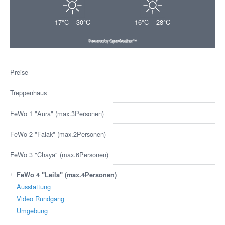
17°C – 30°C
16°C – 28°C
Powered by OpenWeather™
Preise
Treppenhaus
FeWo 1 "Aura" (max.3Personen)
FeWo 2 "Falak" (max.2Personen)
FeWo 3 "Chaya" (max.6Personen)
›
FeWo 4 "Leila" (max.4Personen)
Ausstattung
Video Rundgang
Umgebung