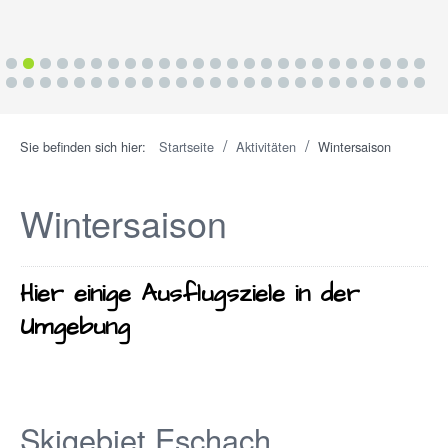
1
2
3
4
5
6
7
8
9
10
11
12
13
14
15
16
17
18
19
20
21
22
23
24
25
26
27
28
29
30
31
32
33
34
35
36
37
38
39
40
41
42
43
44
45
46
47
48
49
50
/
/
Sie befinden sich hier:
Startseite
Aktivitäten
Wintersaison
Wintersaison
Hier einige Ausflugsziele in der
Umgebung
Skigebiet Eschach