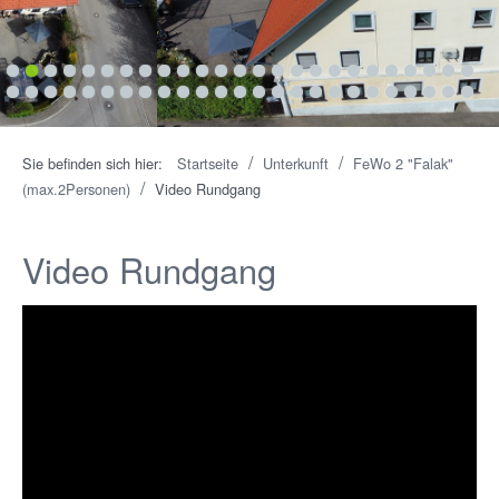
1
2
3
4
5
6
7
8
9
10
11
12
13
14
15
16
17
18
19
20
21
22
23
24
25
26
27
28
29
30
31
32
33
34
35
36
37
38
39
40
41
42
43
44
45
46
47
48
49
50
/
/
Sie befinden sich hier:
Startseite
Unterkunft
FeWo 2 "Falak"
/
(max.2Personen)
Video Rundgang
Video Rundgang