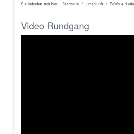
/
/
Sie befinden sich hier:
Startseite
Unterkunft
FeWo 4 "Leil
Video Rundgang