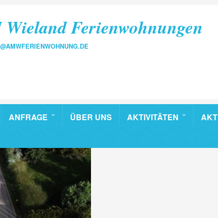
 Wieland Ferienwohnungen
FO@AMWFERIENWOHNUNG.DE
ANFRAGE
ÜBER UNS
AKTIVITÄTEN
AKT