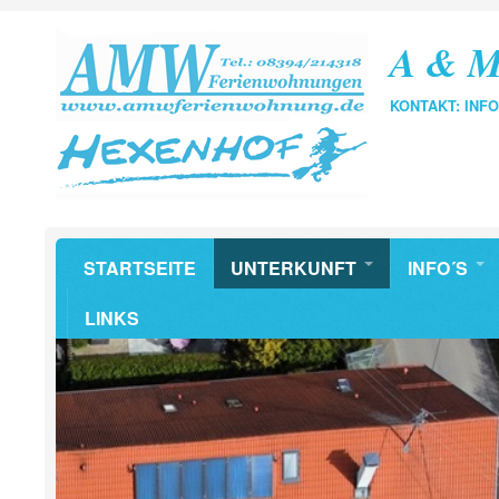
A & M
KONTAKT: IN
STARTSEITE
UNTERKUNFT
INFO´S
LINKS