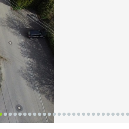
2
3
4
5
6
7
8
9
10
11
12
13
14
15
16
17
18
19
20
21
22
23
24
25
26
27
2