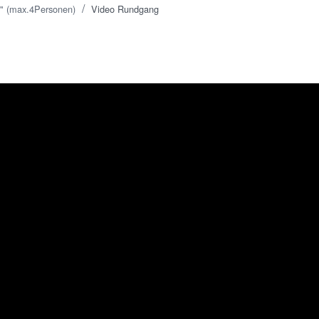
/
a" (max.4Personen)
Video Rundgang